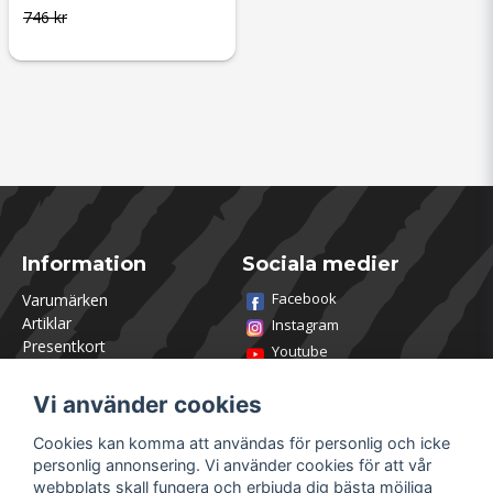
746 kr
Information
Sociala medier
Facebook
Varumärken
Artiklar
Instagram
Presentkort
Youtube
Kontakta oss
TikTok
Om Utklasad
Vi använder cookies
Team Utklasad
Recensera och vinn
Cookies kan komma att användas för personlig och icke
Öppettider Lagershop
personlig annonsering. Vi använder cookies för att vår
Jobba hos oss
webbplats skall fungera och erbjuda dig bästa möjliga