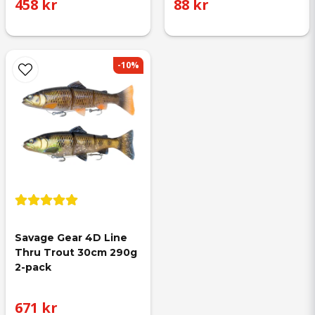
458 kr
88 kr
-10%
Savage Gear 4D Line 
Thru Trout 30cm 290g 
2-pack
671 kr