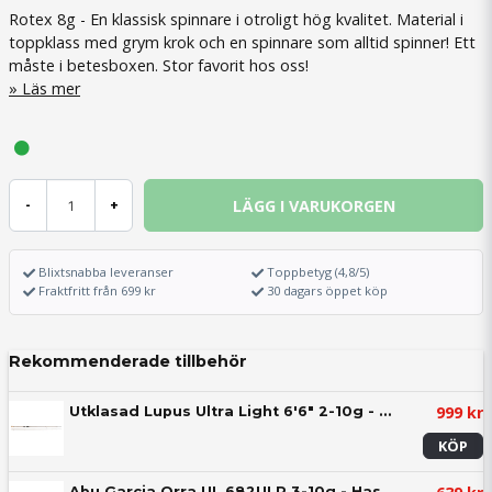
Rotex 8g - En klassisk spinnare i otroligt hög kvalitet. Material i
toppklass med grym krok och en spinnare som alltid spinner! Ett
måste i betesboxen. Stor favorit hos oss!
Läs mer
LÄGG I VARUKORGEN
-
+
Blixtsnabba leveranser
Toppbetyg (4,8/5)
Fraktfritt från 699 kr
30 dagars öppet köp
Rekommenderade tillbehör
999 kr
Utklasad Lupus Ultra Light 6'6" 2-10g - Haspel
KÖP
Abu Garcia Orra UL 682ULP 3-10g - Haspel