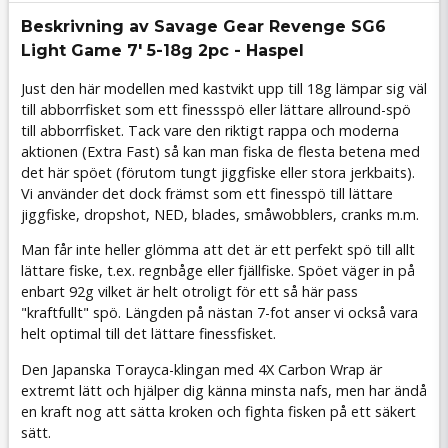
Beskrivning av Savage Gear Revenge SG6
Light Game 7' 5-18g 2pc - Haspel
Just den här modellen med kastvikt upp till 18g lämpar sig väl
till abborrfisket som ett finessspö eller lättare allround-spö
till abborrfisket. Tack vare den riktigt rappa och moderna
aktionen (Extra Fast) så kan man fiska de flesta betena med
det här spöet (förutom tungt jiggfiske eller stora jerkbaits).
Vi använder det dock främst som ett finesspö till lättare
jiggfiske, dropshot, NED, blades, småwobblers, cranks m.m.
Man får inte heller glömma att det är ett perfekt spö till allt
lättare fiske, t.ex. regnbåge eller fjällfiske. Spöet väger in på
enbart 92g vilket är helt otroligt för ett så här pass
"kraftfullt" spö. Längden på nästan 7-fot anser vi också vara
helt optimal till det lättare finessfisket.
Den Japanska Torayca-klingan med 4X Carbon Wrap är
extremt lätt och hjälper dig känna minsta nafs, men har ändå
en kraft nog att sätta kroken och fighta fisken på ett säkert
sätt.