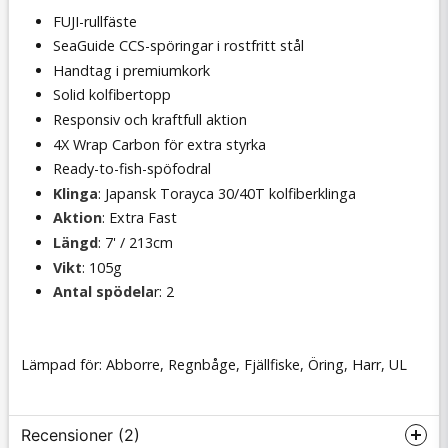
FUJI-rullfäste
SeaGuide CCS-spöringar i rostfritt stål
Handtag i premiumkork
Solid kolfibertopp
Responsiv och kraftfull aktion
4X Wrap Carbon för extra styrka
Ready-to-fish-spöfodral
Klinga
: Japansk Torayca 30/40T kolfiberklinga
Aktion
: Extra Fast
Längd
: 7' / 213cm
Vikt
: 105g
Antal spödela
r: 2
Lämpad för: Abborre, Regnbåge, Fjällfiske, Öring, Harr, UL
Recensioner (2)