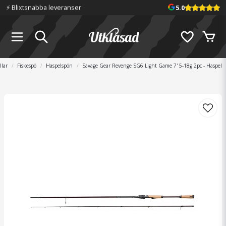
⚡️ Blixtsnabba leveranser
5.0
lar
Fiskespö
Haspelspön
Savage Gear Revenge SG6 Light Game 7' 5-18g 2pc - Haspel