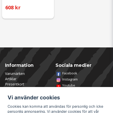
608 kr
Information
Sociala medier
Facebook
Varumärken
Artiklar
Instagram
Presentkort
Youtube
Kontakta oss
TikTok
Om Utklasad
Vi använder cookies
Team Utklasad
Recensera och vinn
Cookies kan komma att användas för personlig och icke
Öppettider Lagershop
personlig annonsering. Vi använder cookies för att vår