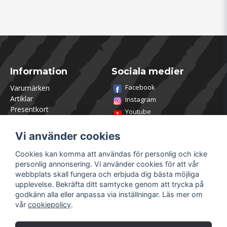
Information
Sociala medier
Facebook
Varumärken
Artiklar
Instagram
Presentkort
Youtube
Kontakta oss
TikTok
Om Utklasad
Vi använder cookies
Team Utklasad
Recensera och vinn
Cookies kan komma att användas för personlig och icke
Öppettider Lagershop
personlig annonsering. Vi använder cookies för att vår
Jobba hos oss
webbplats skall fungera och erbjuda dig bästa möjliga
Returer
upplevelse. Bekräfta ditt samtycke genom att trycka på
Villkor & Policy
godkänn alla eller anpassa via inställningar. Läs mer om
vår
cookiepolicy
.
Mitt konto
Säkra betalningar