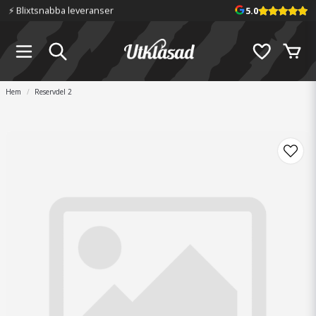
⚡️ Blixtsnabba leveranser
5.0
Hem
Reservdel 2