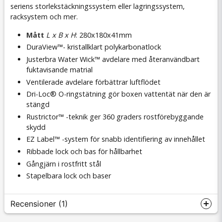
seriens storlekstäckningssystem eller lagringssystem,
racksystem och mer.
Mått
L x B x H
: 280x180x41mm
DuraView™- kristallklart polykarbonatlock
Justerbra Water Wick™
avdelare med återanvändbart
fuktavisande matrial
Ventilerade avdelare förbättrar luftflödet
Dri-Loc® O-ringstätning gör boxen vattentät när den är
stängd
Rustrictor™
-teknik ger 360 graders rostförebyggande
skydd
EZ Label™ -system för snabb identifiering av innehållet
Ribbade lock och bas för hållbarhet
Gångjärn i rostfritt stål
Stapelbara lock och baser
Recensioner (1)