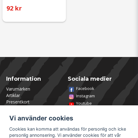
92 kr
Information
Sociala medier
Facebook
Varumärken
Artiklar
Instagram
Presentkort
Youtube
Kontakta oss
TikTok
Om Utklasad
Vi använder cookies
Team Utklasad
Recensera och vinn
Cookies kan komma att användas för personlig och icke
Öppettider Lagershop
personlig annonsering. Vi använder cookies för att vår