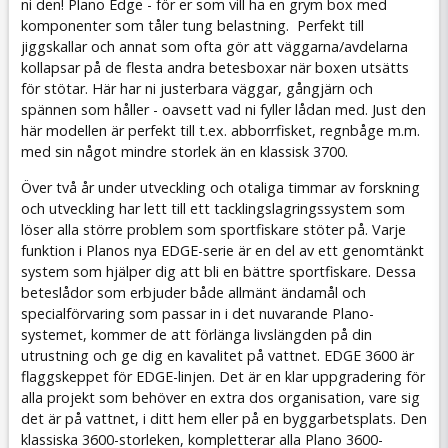
ni den! Plano Edge - för er som vill ha en grym box med
komponenter som tåler tung belastning. Perfekt till
jiggskallar och annat som ofta gör att väggarna/avdelarna
kollapsar på de flesta andra betesboxar när boxen utsätts
för stötar. Här har ni justerbara väggar, gångjärn och
spännen som håller - oavsett vad ni fyller lådan med. Just den
här modellen är perfekt till t.ex. abborrfisket, regnbåge m.m.
med sin något mindre storlek än en klassisk 3700.
Över två år under utveckling och otaliga timmar av forskning
och utveckling har lett till ett tacklingslagringssystem som
löser alla större problem som sportfiskare stöter på. Varje
funktion i Planos nya EDGE-serie är en del av ett genomtänkt
system som hjälper dig att bli en bättre sportfiskare. Dessa
beteslådor som erbjuder både allmänt ändamål och
specialförvaring som passar in i det nuvarande Plano-
systemet, kommer de att förlänga livslängden på din
utrustning och ge dig en kavalitet på vattnet. EDGE 3600 är
flaggskeppet för EDGE-linjen. Det är en klar uppgradering för
alla projekt som behöver en extra dos organisation, vare sig
det är på vattnet, i ditt hem eller på en byggarbetsplats. Den
klassiska 3600-storleken, kompletterar alla Plano 3600-