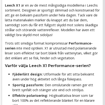
Leech X1
är en av de mest mångsidiga modellerna i Leechs
sortiment. Designen är sportigt slimmad och konstruerad för
att ge en bekväm passform under hela dagen. Tack vare de
lätta materialvalen märker du knappt att du bär dem,
samtidigt som du får ett fullgott skydd mot solens skadliga
strålar och störande vattenreflexer. Modellen har även ett
väldigt bra skydd mot sidoljus!
Trots sitt smidiga format kompromissar
Performance-
serien
inte med optiken. X1 är utrustad med polariserande
linser som effektivt tar bort blänk från vattenytan, vilket gör
det enklare att se fisk, hinder och vegetation.
Varför välja Leech X1 Performance-serien?
Fjäderlätt design:
Utformade för att sitta bekvämt
även under hög aktivitet och långa fiskepass.
Sportig passform:
Den omslutande ramen ger ett
brett synfält och stänger ute vind och ströljus.
Effektiv polarisering:
Högkvalitativa linser som tar
bort 100% av det reflekterande blänket för en klarare