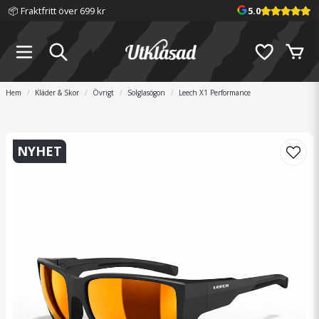
📦 Fraktfritt över 699 kr
5.0
Hem
Kläder & Skor
Övrigt
Solglasögon
Leech X1 Performance
NYHET