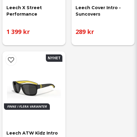
Leech X Street 
Leech Cover Intro - 
Performance
Suncovers
1 399 kr
289 kr
NYHET
FINNS I FLERA VARIANTER
Leech ATW Kidz Intro 