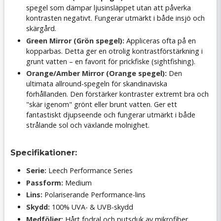
spegel som dämpar ljusinsläppet utan att påverka
kontrasten negativt. Fungerar utmärkt i både insjö och
skärgård.
Green Mirror (Grön spegel):
Appliceras ofta på en
kopparbas. Detta ger en otrolig kontrastförstärkning i
grunt vatten – en favorit för prickfiske (sightfishing).
Orange/Amber Mirror (Orange spegel):
Den
ultimata allround-spegeln för skandinaviska
förhållanden. Den förstärker kontraster extremt bra och
"skär igenom" grönt eller brunt vatten. Ger ett
fantastiskt djupseende och fungerar utmärkt i både
strålande sol och växlande molnighet.
Specifikationer:
Serie:
Leech Performance Series
Passform:
Medium
Lins:
Polariserande Performance-lins
Skydd:
100% UVA- & UVB-skydd
Medföljer:
Hårt fodral och putsduk av mikrofiber