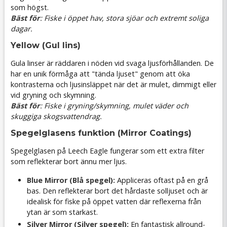
som högst.
Bäst för
: Fiske i öppet hav, stora sjöar och extremt soliga
dagar.
Yellow (Gul lins)
Gula linser är räddaren i nöden vid svaga ljusförhållanden. De
har en unik förmåga att "tända ljuset" genom att öka
kontrasterna och ljusinsläppet när det är mulet, dimmigt eller
vid gryning och skymning.
Bäst för
: Fiske i gryning/skymning, mulet väder och
skuggiga skogsvattendrag.
Spegelglasens funktion (Mirror Coatings)
Spegelglasen på Leech Eagle fungerar som ett extra filter
som reflekterar bort ännu mer ljus.
Blue Mirror (Blå spegel):
Appliceras oftast på en grå
bas. Den reflekterar bort det hårdaste solljuset och är
idealisk för fiske på öppet vatten där reflexerna från
ytan är som starkast.
Silver Mirror (Silver spegel):
En fantastisk allround-