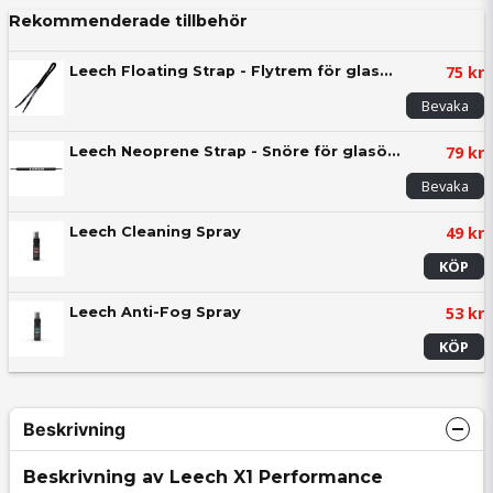
Rekommenderade tillbehör
75 kr
Leech Floating Strap - Flytrem för glasögon
Bevaka
79 kr
Leech Neoprene Strap - Snöre för glasögon
Bevaka
49 kr
Leech Cleaning Spray
KÖP
53 kr
Leech Anti-Fog Spray
KÖP
Beskrivning
Beskrivning av Leech X1 Performance