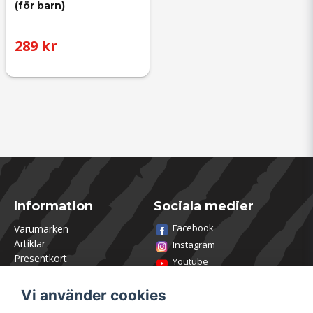
(för barn)
289 kr
Information
Sociala medier
Facebook
Varumärken
Artiklar
Instagram
Presentkort
Youtube
Kontakta oss
TikTok
Om Utklasad
Vi använder cookies
Team Utklasad