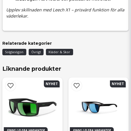
Upplev skillnaden med Leech X1 – prisvärd funktion för alla
väderlekar.
Relaterade kategorier
Solglasögon
Övrigt
Kläder & Skor
Liknande produkter
NYHET
NYHET
FINNS I FLERA VARIANTER
FINNS I FLERA VARIANTER