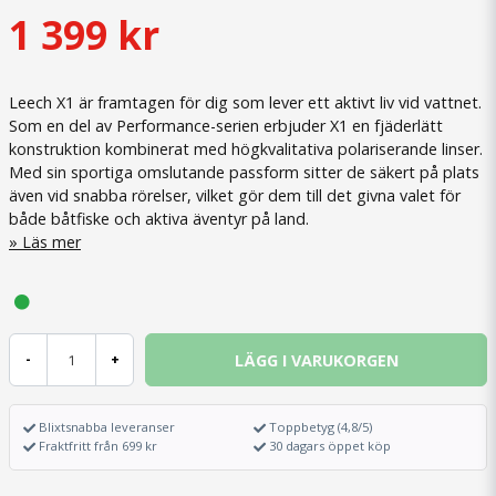
1 399 kr
Leech X1 är framtagen för dig som lever ett aktivt liv vid vattnet.
Som en del av Performance-serien erbjuder X1 en fjäderlätt
konstruktion kombinerat med högkvalitativa polariserande linser.
Med sin sportiga omslutande passform sitter de säkert på plats
även vid snabba rörelser, vilket gör dem till det givna valet för
både båtfiske och aktiva äventyr på land.
Läs mer
LÄGG I VARUKORGEN
-
+
Blixtsnabba leveranser
Toppbetyg (4,8/5)
Fraktfritt från 699 kr
30 dagars öppet köp