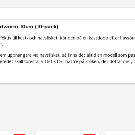
andworm 10cm (10-pack)
ektiv till kust- och havsfisket. Kör den på en kastdobb efter havsöri
r.
em upphängare vid havsfisket, så finns det alltid en modell som pass
etedet skall föreställa. Det sitter bättre på kroken, det doftar mer,