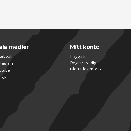
ala medier
Mitt konto
cebook
Logga in
Registrera dig
stagram
Glömt lösenord?
utube
kTok