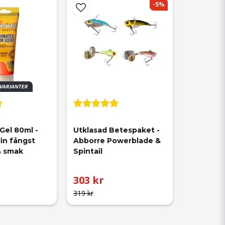
-5%
 VARIANTER
Gel 80ml - 
Utklasad Betespaket - 
in fångst 
Abborre Powerblade & 
& smak
Spintail
303 kr
319 kr