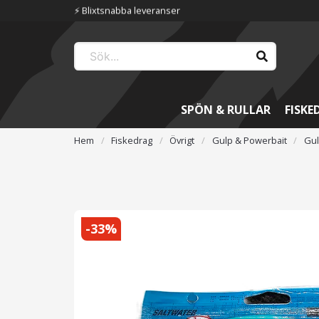
⚡️ Blixtsnabba leveranser
SPÖN & RULLAR
FISKE
Hem
Fiskedrag
Övrigt
Gulp & Powerbait
Gul
-
33
%