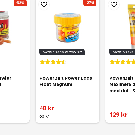
-32%
-27%
FINNS I FLERA VARIANTER
FINNS I FLERA
awler 
PowerBait Power Eggs 
PowerBait 
l
Float Magnum
Maximera d
med doft 
48 kr
129 kr
66 kr