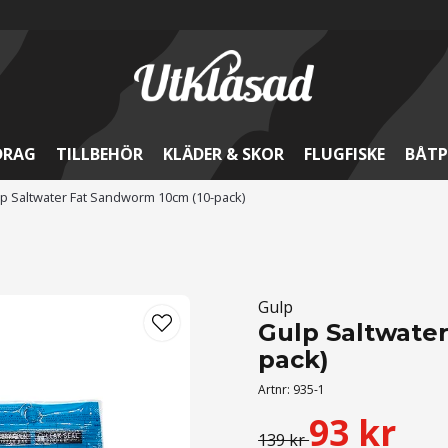
DRAG
TILLBEHÖR
KLÄDER & SKOR
FLUGFISKE
BÅTP
p Saltwater Fat Sandworm 10cm (10-pack)
Gulp
Gulp Saltwate
pack)
Artnr:
935-1
93 kr
139 kr