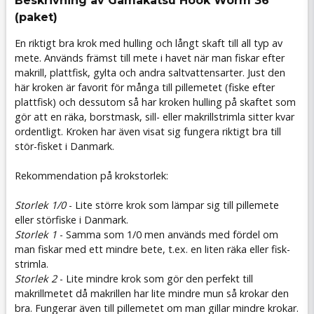
Beskrivning av Gamakatsu Hook Worm 36
(paket)
En riktigt bra krok med hulling och långt skaft till all typ av
mete. Används främst till mete i havet när man fiskar efter
makrill, plattfisk, gylta och andra saltvattensarter. Just den
här kroken är favorit för många till pillemetet (fiske efter
plattfisk) och dessutom så har kroken hulling på skaftet som
gör att en räka, borstmask, sill- eller makrillstrimla sitter kvar
ordentligt. Kroken har även visat sig fungera riktigt bra till
stör-fisket i Danmark.
Rekommendation på krokstorlek:
Storlek 1/0
- Lite större krok som lämpar sig till pillemete
eller störfiske i Danmark.
Storlek 1
- Samma som 1/0 men används med fördel om
man fiskar med ett mindre bete, t.ex. en liten räka eller fisk-
strimla.
Storlek 2
- Lite mindre krok som gör den perfekt till
makrillmetet då makrillen har lite mindre mun så krokar den
bra. Fungerar även till pillemetet om man gillar mindre krokar.