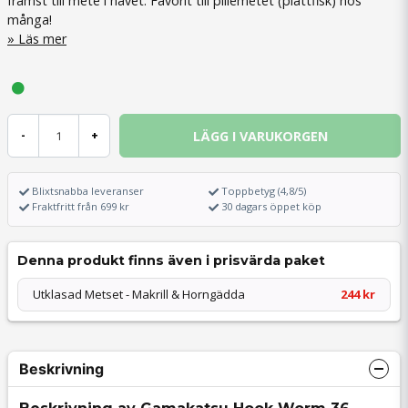
främst till mete i havet. Favorit till pillemetet (plattfisk) hos
många!
Läs mer
LÄGG I VARUKORGEN
-
+
Blixtsnabba leveranser
Toppbetyg (4,8/5)
Fraktfritt från 699 kr
30 dagars öppet köp
Denna produkt finns även i prisvärda paket
Utklasad Metset - Makrill & Horngädda
244 kr
Beskrivning