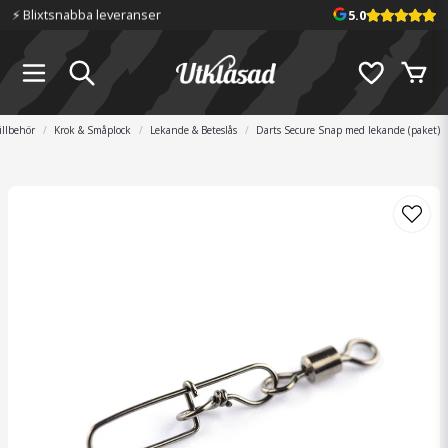
⚡️ Blixtsnabba leveranser
5.0
illbehör
Krok & Småplock
Lekande & Beteslås
Darts Secure Snap med lekande (paket)