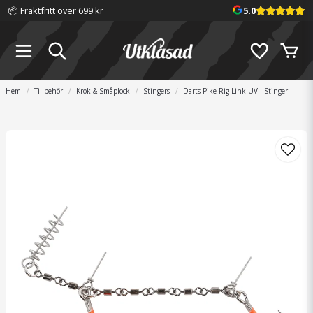
📦 Fraktfritt över 699 kr
5.0
Hem
Tillbehör
Krok & Småplock
Stingers
Darts Pike Rig Link UV - Stinger