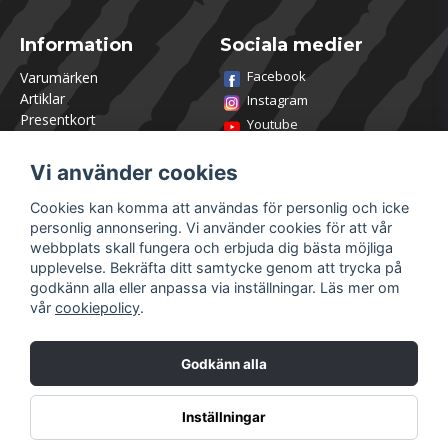
Information
Sociala medier
Facebook
Varumärken
Artiklar
Instagram
Presentkort
Youtube
Kontakta oss
TikTok
Om Utklasad
Vi använder cookies
Team Utklasad
Recensera och vinn
Cookies kan komma att användas för personlig och icke
Öppettider Lagershop
personlig annonsering. Vi använder cookies för att vår
Jobba hos oss
webbplats skall fungera och erbjuda dig bästa möjliga
Returer
upplevelse. Bekräfta ditt samtycke genom att trycka på
Villkor & Policy
godkänn alla eller anpassa via inställningar. Läs mer om
vår
cookiepolicy
.
Mitt konto
Säkra betalningar
Logga in
Godkänn alla
Registrera dig
Glömt lösenord?
Inställningar