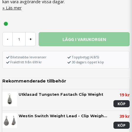
kan vara avgörande vissa dagar.
Läs mer
LÄGG I VARUKORGEN
-
+
Blixtsnabba leveranser
Toppbetyg (4,8/5)
Fraktfritt från 699 kr
30 dagars öppet köp
Rekommenderade tillbehör
19 kr
Utklasad Tungsten Fastach Clip Weight
KÖP
39 kr
Westin Switch Weight Lead - Clip Weight (paket)
KÖP