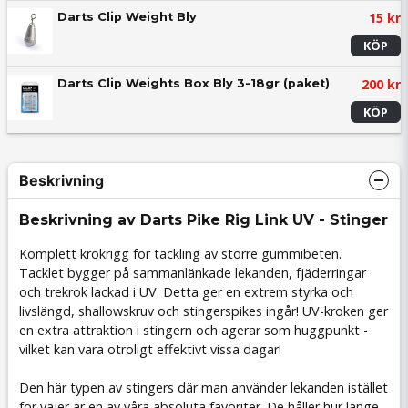
15 kr
Darts Clip Weight Bly
KÖP
200 kr
Darts Clip Weights Box Bly 3-18gr (paket)
KÖP
Beskrivning
Beskrivning av Darts Pike Rig Link UV - Stinger
Komplett krokrigg för tackling av större gummibeten.
Tacklet bygger på sammanlänkade lekanden, fjäderringar
och trekrok lackad i UV. Detta ger en extrem styrka och
livslängd, shallowskruv och stingerspikes ingår! UV-kroken ger
en extra attraktion i stingern och agerar som huggpunkt -
vilket kan vara otroligt effektivt vissa dagar!
Den här typen av stingers där man använder lekanden istället
för vajer är en av våra absoluta favoriter. De håller hur länge