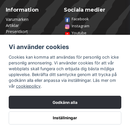
Information
Sociala medier
Facebook
Varumärken
Artiklar
Instagram
Presentkort
Youtube
Kontakta oss
TikTok
Om Utklasad
Vi använder cookies
Team Utklasad
Recensera och vinn
Cookies kan komma att användas för personlig och icke
Öppettider Lagershop
personlig annonsering. Vi använder cookies för att vår
Jobba hos oss
webbplats skall fungera och erbjuda dig bästa möjliga
Returer
upplevelse. Bekräfta ditt samtycke genom att trycka på
Villkor & Policy
godkänn alla eller anpassa via inställningar. Läs mer om
vår
cookiepolicy
.
Mitt konto
Säkra betalningar
Logga in
Godkänn alla
Registrera dig
Glömt lösenord?
Inställningar