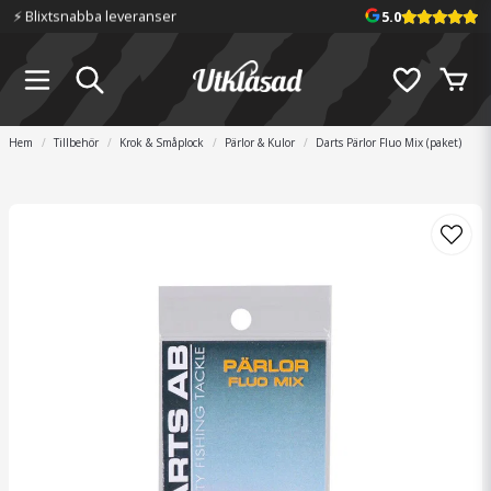
⚡️ Blixtsnabba leveranser
5.0
Hem
Tillbehör
Krok & Småplock
Pärlor & Kulor
Darts Pärlor Fluo Mix (paket)