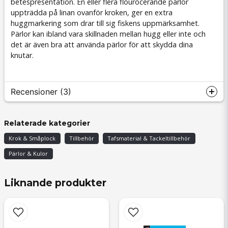
betespresentation. En eller flera flourocerande pärlor
uppträdda på linan ovanför kroken, ger en extra
huggmarkering som drar till sig fiskens uppmärksamhet.
Pärlor kan ibland vara skillnaden mellan hugg eller inte och
det är även bra att använda pärlor för att skydda dina
knutar.
Recensioner (3)
Pär Love Kristoffer
Relaterade kategorier
för 1 månad sedan
Krok & Småplock
Tillbehör
Tafsmaterial & Tackeltillbehör
Marcus
Pärlor & Kulor
för 7 månader sedan
Marius-Alexe
Liknande produkter
för 9 månader sedan