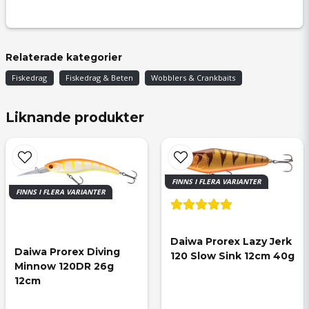
Relaterade kategorier
Fiskedrag
Fiskedrag & Beten
Wobblers & Crankbaits
Liknande produkter
FINNS I FLERA VARIANTER
FINNS I FLERA VARIANTER
Daiwa Prorex Lazy Jerk 
Daiwa Prorex Diving 
120 Slow Sink 12cm 40g
Minnow 120DR 26g 
12cm