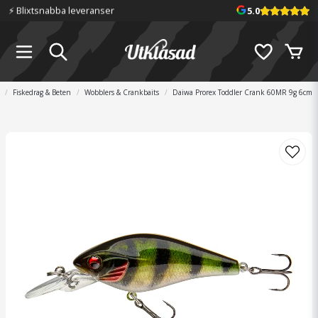
⚡️ Blixtsnabba leveranser
5.0
Fiskedrag & Beten
Wobblers & Crankbaits
Daiwa Prorex Toddler Crank 60MR 9g 6cm