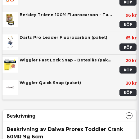
KÖP
96 kr
Berkley Trilene 100% Fluorocarbon - Tafsmaterial 50m
KÖP
65 kr
Darts Pro Leader Fluorocarbon (paket)
KÖP
20 kr
Wiggler Fast Lock Snap - Beteslås (paket)
KÖP
30 kr
Wiggler Quick Snap (paket)
KÖP
Beskrivning
Beskrivning av Daiwa Prorex Toddler Crank
60MR 9g 6cm