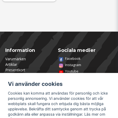
Information
Sociala medier
Facebook
Varumärken
Artiklar
Instagram
Presentkort
Youtube
Kontakta oss
TikTok
Om Utklasad
Vi använder cookies
Team Utklasad
Recensera och vinn
Cookies kan komma att användas för personlig och icke
Öppettider Lagershop
personlig annonsering. Vi använder cookies för att vår
Jobba hos oss
webbplats skall fungera och erbjuda dig bästa möjliga
Returer
upplevelse. Bekräfta ditt samtycke genom att trycka på
Villkor & Policy
godkänn alla eller anpassa via inställningar. Läs mer om