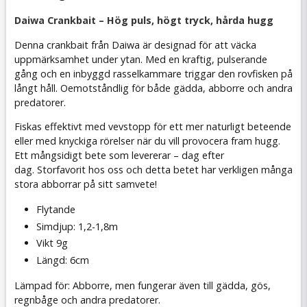
Daiwa Crankbait – Hög puls, högt tryck, hårda hugg
Denna crankbait från Daiwa är designad för att väcka
uppmärksamhet under ytan. Med en kraftig, pulserande
gång och en inbyggd rasselkammare triggar den rovfisken på
långt håll. Oemotståndlig för både gädda, abborre och andra
predatorer.
Fiskas effektivt med vevstopp för ett mer naturligt beteende
eller med knyckiga rörelser när du vill provocera fram hugg.
Ett mångsidigt bete som levererar – dag efter
dag. Storfavorit hos oss och detta betet har verkligen många
stora abborrar på sitt samvete!
Flytande
Simdjup: 1,2-1,8m
Vikt 9g
Längd: 6cm
Lämpad för: Abborre, men fungerar även till gädda, gös,
regnbåge och andra predatorer.