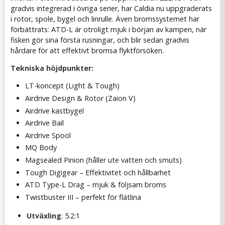
gradvis integrerad i övriga serier, har Caldia nu uppgraderats
i rotor, spole, bygel och linrulle. Även bromssystemet har
förbättrats: ATD-L är otroligt mjuk i början av kampen, när
fisken gör sina första rusningar, och blir sedan gradvis
hårdare för att effektivt bromsa flyktförsöken.
Tekniska höjdpunkter:
LT-koncept (Light & Tough)
Airdrive Design & Rotor (Zaion V)
Airdrive kastbygel
Airdrive Bail
Airdrive Spool
MQ Body
Magsealed Pinion (håller ute vatten och smuts)
Tough Digigear – Effektivitet och hållbarhet
ATD Type-L Drag – mjuk & följsam broms
Twistbuster III – perfekt för flätlina
Utväxling
: 5.2:1