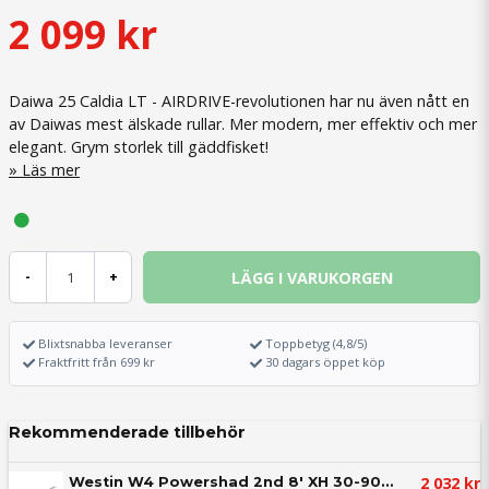
2 099 kr
Daiwa 25 Caldia LT - AIRDRIVE-revolutionen har nu även nått en
av Daiwas mest älskade rullar. Mer modern, mer effektiv och mer
elegant. Grym storlek till gäddfisket!
Läs mer
LÄGG I VARUKORGEN
-
+
Blixtsnabba leveranser
Toppbetyg (4,8/5)
Fraktfritt från 699 kr
30 dagars öppet köp
Rekommenderade tillbehör
2 032 kr
Westin W4 Powershad 2nd 8' XH 30-90g 2sec - Haspel