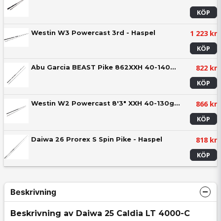
KÖP
1 223 kr
Westin W3 Powercast 3rd - Haspel
KÖP
822 kr
Abu Garcia BEAST Pike 862XXH 40-140g - Haspel
KÖP
866 kr
Westin W2 Powercast 8'3" XXH 40-130g 2sec - Haspel
KÖP
818 kr
Daiwa 26 Prorex S Spin Pike - Haspel
KÖP
Beskrivning
Beskrivning av Daiwa 25 Caldia LT 4000-C