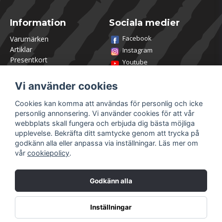
Information
Sociala medier
Facebook
Varumärken
Artiklar
Instagram
Presentkort
Youtube
Kontakta oss
TikTok
Om Utklasad
Vi använder cookies
Team Utklasad
Recensera och vinn
Cookies kan komma att användas för personlig och icke
Öppettider Lagershop
personlig annonsering. Vi använder cookies för att vår
Jobba hos oss
webbplats skall fungera och erbjuda dig bästa möjliga
Returer
upplevelse. Bekräfta ditt samtycke genom att trycka på
Villkor & Policy
godkänn alla eller anpassa via inställningar. Läs mer om
vår
cookiepolicy
.
Mitt konto
Säkra betalningar
Logga in
Godkänn alla
Registrera dig
Glömt lösenord?
Inställningar