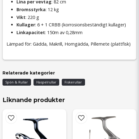
Lina per vevtag
: 82 cm
Bromsstyrka
: 12 kg
Vikt
: 220 g
Kullager
: 6 + 1 CRBB (korrosionsbeständigt kullager)
Linkapacitet
: 150m av 0,28mm
Lämpad för: Gädda, Makrill, Horngädda, Pillemete (plattfisk)
Relaterade kategorier
Spön & Rullar
Haspelrullar
Fiskerullar
Liknande produkter