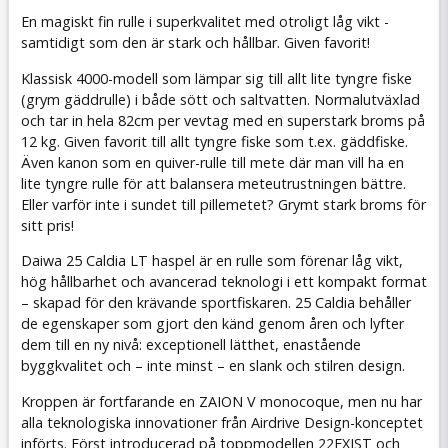
En magiskt fin rulle i superkvalitet med otroligt låg vikt -
samtidigt som den är stark och hållbar. Given favorit!
Klassisk 4000-modell som lämpar sig till allt lite tyngre fiske
(grym gäddrulle) i både sött och saltvatten. Normalutväxlad
och tar in hela 82cm per vevtag med en superstark broms på
12 kg. Given favorit till allt tyngre fiske som t.ex. gäddfiske.
Även kanon som en quiver-rulle till mete där man vill ha en
lite tyngre rulle för att balansera meteutrustningen bättre.
Eller varför inte i sundet till pillemetet? Grymt stark broms för
sitt pris!
Daiwa 25 Caldia LT haspel är en rulle som förenar låg vikt,
hög hållbarhet och avancerad teknologi i ett kompakt format
– skapad för den krävande sportfiskaren. 25 Caldia behåller
de egenskaper som gjort den känd genom åren och lyfter
dem till en ny nivå: exceptionell lätthet, enastående
byggkvalitet och – inte minst – en slank och stilren design.
Kroppen är fortfarande en ZAION V monocoque, men nu har
alla teknologiska innovationer från Airdrive Design-konceptet
införts. Först introducerad på toppmodellen 22EXIST och