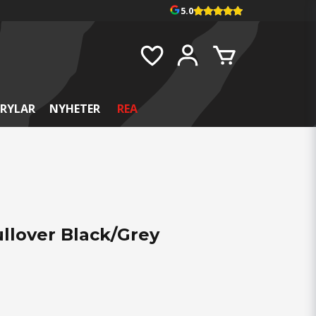
5.0
RYLAR
NYHETER
REA
llover Black/Grey