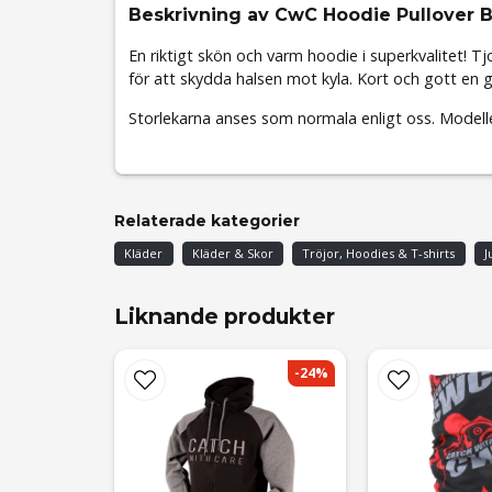
Beskrivning av CwC Hoodie Pullover 
En riktigt skön och varm hoodie i superkvalitet
för att skydda halsen mot kyla. Kort och gott en g
Storlekarna anses som normala enligt oss. Modell
Relaterade kategorier
Kläder
Kläder & Skor
Tröjor, Hoodies & T-shirts
J
Liknande produkter
-24%