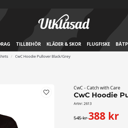
DRAG
TILLBEHÖR
KLÄDER & SKOR
FLUGFISKE
BÅTP
hirts
CwC Hoodie Pullover Black/Grey
CwC - Catch with Care
CwC Hoodie Pu
Artnr:
2613
388 kr
545 kr