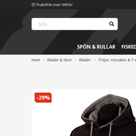
📦 Fraktfritt över 699 kr
SPÖN & RULLAR
FISKE
Hem
Kläder & Skor
Kläder
Tröjor, Hoodies & T-s
-
29
%