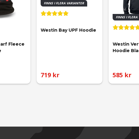
FINNS I FLERA VARIANTER
FINNS I FLERA
Westin Bay UPF Hoodie
arf Fleece 
Westin Vert
e
Hoodie Bla
719 kr
585 kr