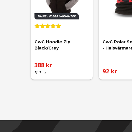
FINNS I FLERA VARIANTER
CwC Hoodie Zip 
CwC Polar Sc
Black/Grey
- Halsvärmar
388 kr
92 kr
513 kr