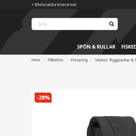
⚡️ Blixtsnabba leveranser
SPÖN & RULLAR
FISKE
Hem
Tillbehör
Förvaring
Väskor, Ryggsäckar & 
-
28
%