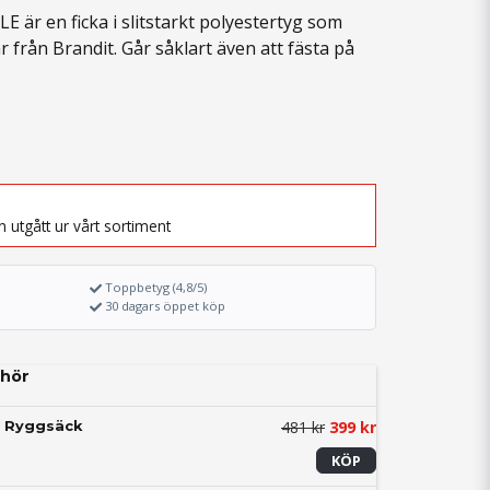
 är en ficka i slitstarkt polyestertyg som
r från Brandit. Går såklart även att fästa på
 utgått ur vårt sortiment
Toppbetyg (4,8/5)
30 dagars öppet köp
hör
481 kr
399 kr
r Ryggsäck
KÖP