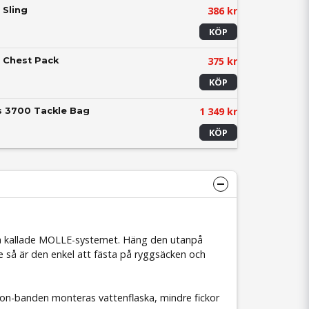
386 kr
 Sling
KÖP
375 kr
 Chest Pack
KÖP
1 349 kr
s 3700 Tackle Bag
KÖP
 kallade MOLLE-systemet. Häng den utanpå
te så är den enkel att fästa på ryggsäcken och
lon-banden monteras vattenflaska, mindre fickor