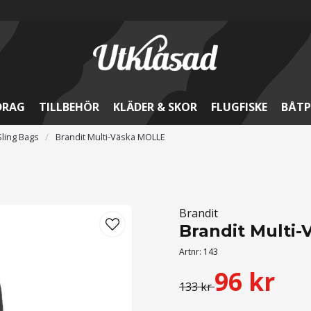
DRAG
TILLBEHÖR
KLÄDER & SKOR
FLUGFISKE
BÅTP
Sling Bags
Brandit Multi-Väska MOLLE
Brandit
Brandit Multi
Artnr:
143
96 kr
133 kr