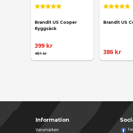
Brandit US Cooper 
Brandit US C
Ryggsäck
399 kr
386 kr
481 kr
Information
Soci
Fa
Varumärken