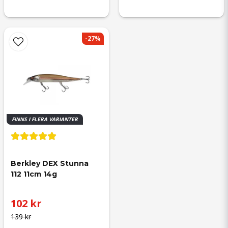
-27%
FINNS I FLERA VARIANTER
Berkley DEX Stunna 
112 11cm 14g
102 kr
139 kr