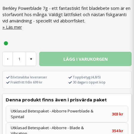
Berkley Powerblade 7g - ett fantastiskt fint bladebete som är en
storfavorit hos många. Väldigt lättfisket och nästan fiskgaranti
vid användning - speciellt vid abborrfisket.
Läs mer
LÄGG I VARUKORGEN
-
+
Blixtsnabba leveranser
Toppbetyg (4,8/5)
Fraktfritt från 699 kr
30 dagars öppet köp
Denna produkt finns även i prisvärda paket
Utklasad Betespaket - Abborre Powerblade &
303 kr
Spintail
Utklasad Betespaket - Abborre - Blade &
354 kr
Vibration