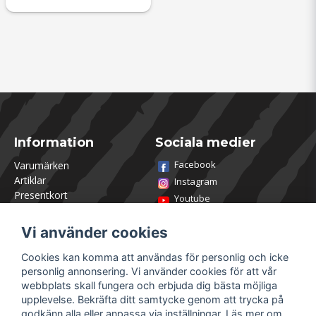
Information
Sociala medier
Facebook
Varumärken
Artiklar
Instagram
Presentkort
Youtube
Kontakta oss
TikTok
Om Utklasad
Vi använder cookies
Team Utklasad
Recensera och vinn
Cookies kan komma att användas för personlig och icke
Öppettider Lagershop
personlig annonsering. Vi använder cookies för att vår
Jobba hos oss
webbplats skall fungera och erbjuda dig bästa möjliga
Returer
upplevelse. Bekräfta ditt samtycke genom att trycka på
Villkor & Policy
godkänn alla eller anpassa via inställningar. Läs mer om