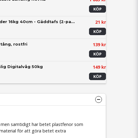
KÖP
21 kr
SPRO PC Wire Leader 16kg 40cm - Gäddtafs (2-pack)
KÖP
139 kr
tång, rostfri
KÖP
149 kr
lig Digitalvåg 50kg
KÖP
k, men samtidigt har betet plastfenor som
nmaterial för att göra betet extra