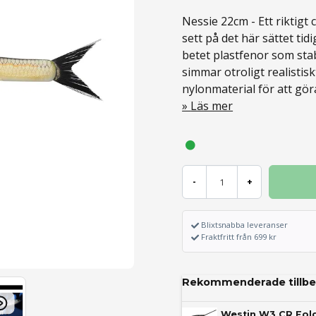
Nessie 22cm - Ett riktigt
sett på det här sättet ti
betet plastfenor som sta
simmar otroligt realistisk
nylonmaterial för att göra
Läs mer
-
+
Blixtsnabba leveranser
Fraktfritt från 699 kr
Rekommenderade tillbe
Westin W3 CR Fold