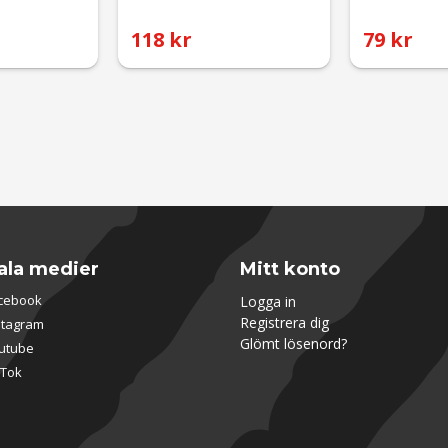
118 kr
79 kr
ala medier
Mitt konto
cebook
Logga in
Registrera dig
stagram
Glömt lösenord?
utube
kTok