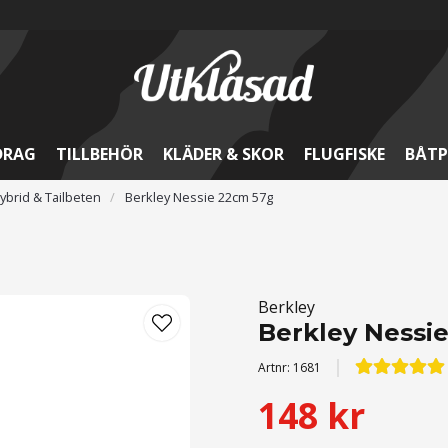
DRAG
TILLBEHÖR
KLÄDER & SKOR
FLUGFISKE
BÅTP
ybrid & Tailbeten
Berkley Nessie 22cm 57g
Berkley
Berkley Nessi
Artnr:
1681
148 kr