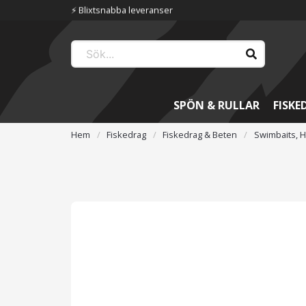
📦 Fraktfritt över 699 kr
SPÖN & RULLAR
FISKE
Hem
Fiskedrag
Fiskedrag & Beten
Swimbaits, H