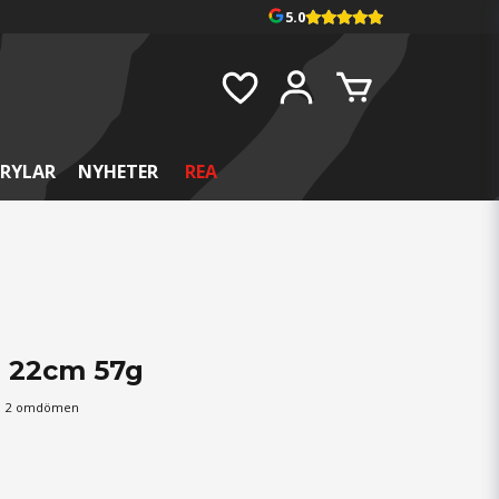
5.0
RYLAR
NYHETER
REA
e 22cm 57g
2 omdömen