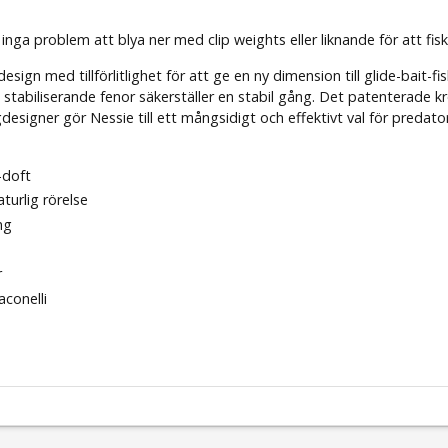
r inga problem att blya ner med clip weights eller liknande för att fisk
ign med tillförlitlighet för att ge en ny dimension till glide-bait
 stabiliserande fenor säkerställer en stabil gång. Det patenterade kr
designer gör Nessie till ett mångsidigt och effektivt val för preda
-doft
turlig rörelse
ng
r
conelli