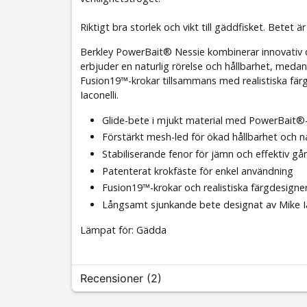
Riktigt bra storlek och vikt till gäddfisket. Betet ä
Berkley PowerBait® Nessie kombinerar innovativ des
erbjuder en naturlig rörelse och hållbarhet, medan
Fusion19™-krokar tillsammans med realistiska färg
Iaconelli.
Glide-bete i mjukt material med PowerBait®
Förstärkt mesh-led för ökad hållbarhet och na
Stabiliserande fenor för jämn och effektiv gå
Patenterat krokfäste för enkel användning
Fusion19™-krokar och realistiska färgdesigne
Långsamt sjunkande bete designat av Mike Ia
Lämpat för: Gädda
Recensioner (2)