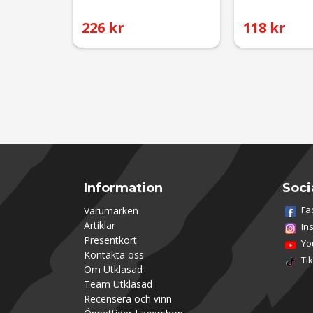
226 kr
118 kr
Information
Soci
Fa
Varumärken
Artiklar
In
Presentkort
Yo
Kontakta oss
Ti
Om Utklasad
Team Utklasad
Recensera och vinn