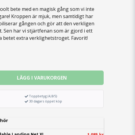
 coolt bete med en magisk gång som vi inte
digare! Kroppen är mjuk, men samtidigt har
biliserar gången och gör att den verkligen
t. Sen har vi stjärtfenan som är gjord i ett
 betet extra verklighetstroget. Favorit!
LÄGG I VARUKORGEN
Toppbetyg (4,8/5)
30 dagars öppet köp
hör
1 085 kr
able Landing Net XL