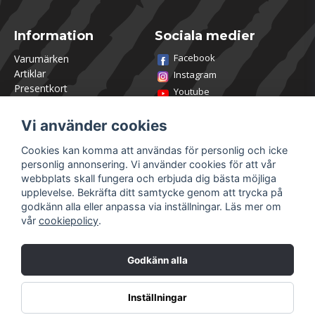
Information
Sociala medier
Facebook
Varumärken
Artiklar
Instagram
Presentkort
Youtube
Kontakta oss
TikTok
Om Utklasad
Vi använder cookies
Team Utklasad
Recensera och vinn
Cookies kan komma att användas för personlig och icke
Öppettider Lagershop
personlig annonsering. Vi använder cookies för att vår
Jobba hos oss
webbplats skall fungera och erbjuda dig bästa möjliga
Returer
upplevelse. Bekräfta ditt samtycke genom att trycka på
Villkor & Policy
godkänn alla eller anpassa via inställningar. Läs mer om
vår
cookiepolicy
.
Mitt konto
Säkra betalningar
Logga in
Godkänn alla
Registrera dig
Glömt lösenord?
Inställningar