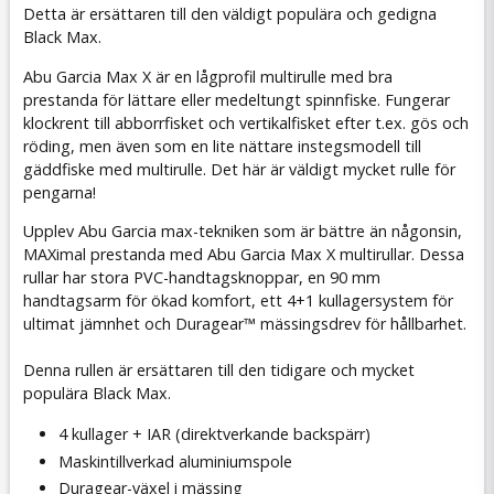
Detta är ersättaren till den väldigt populära och gedigna
Black Max.
Abu Garcia Max X är en lågprofil multirulle med bra
prestanda för lättare eller medeltungt spinnfiske. Fungerar
klockrent till abborrfisket och vertikalfisket efter t.ex. gös och
röding, men även som en lite nättare instegsmodell till
gäddfiske med multirulle. Det här är väldigt mycket rulle för
pengarna!
Upplev Abu Garcia max-tekniken som är bättre än någonsin,
MAXimal prestanda med Abu Garcia Max X multirullar. Dessa
rullar har stora PVC-handtagsknoppar, en 90 mm
handtagsarm för ökad komfort, ett 4+1 kullagersystem för
ultimat jämnhet och Duragear™ mässingsdrev för hållbarhet.
Denna rullen är ersättaren till den tidigare och mycket
populära Black Max.
4 kullager + IAR (direktverkande backspärr)
Maskintillverkad aluminiumspole
Duragear-växel i mässing