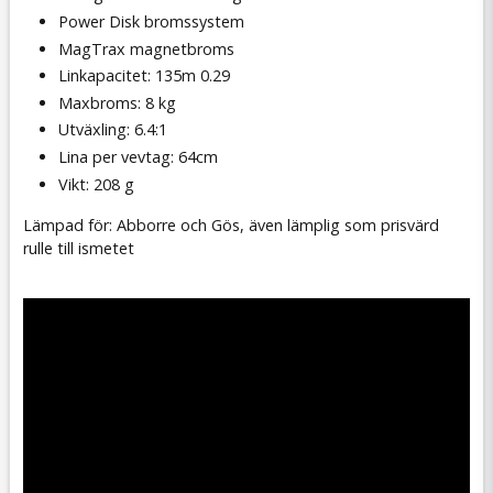
Power Disk bromssystem
MagTrax magnetbroms
Linkapacitet: 135m 0.29
Maxbroms: 8 kg
Utväxling: 6.4:1
Lina per vevtag: 64cm
Vikt: 208 g
Lämpad för: Abborre och Gös, även lämplig som prisvärd
rulle till ismetet