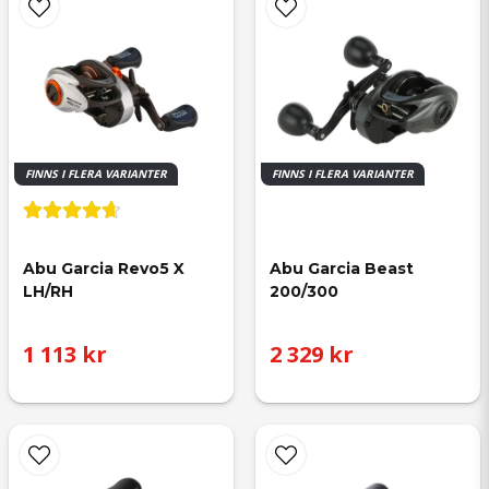
till vertikalfisket och en till borrefisket. Grym!!
FINNS I FLERA VARIANTER
FINNS I FLERA VARIANTER
Abu Garcia Revo5 X 
Abu Garcia Beast 
LH/RH
200/300
1 113 kr
2 329 kr