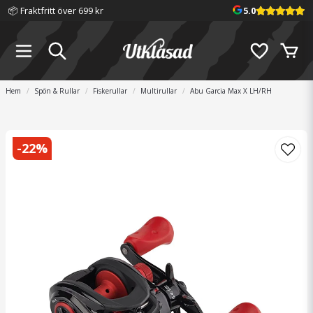
📦 Fraktfritt över 699 kr
5.0
Hem
Spön & Rullar
Fiskerullar
Multirullar
Abu Garcia Max X LH/RH
-
22
%