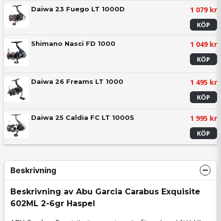
1 079 kr
Daiwa 23 Fuego LT 1000D
KÖP
1 049 kr
Shimano Nasci FD 1000
KÖP
1 495 kr
Daiwa 26 Freams LT 1000
KÖP
1 995 kr
Daiwa 25 Caldia FC LT 1000S
KÖP
Beskrivning
Beskrivning av Abu Garcia Carabus Exquisite
602ML 2-6gr Haspel