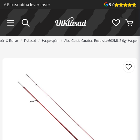
⚡️ Blixtsnabba leveranser
5.0
pön & Rullar
Fiskespö
Haspelspön
Abu Garcia Carabus Exquisite 602ML 2-6gr Haspel