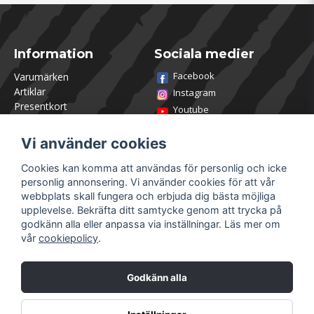
Information
Sociala medier
Facebook
Varumärken
Artiklar
Instagram
Presentkort
Youtube
Kontakta oss
TikTok
Om Utklasad
Vi använder cookies
Team Utklasad
Recensera och vinn
Cookies kan komma att användas för personlig och icke
Öppettider Lagershop
personlig annonsering. Vi använder cookies för att vår
Jobba hos oss
webbplats skall fungera och erbjuda dig bästa möjliga
Returer
upplevelse. Bekräfta ditt samtycke genom att trycka på
Villkor & Policy
godkänn alla eller anpassa via inställningar. Läs mer om
vår
cookiepolicy
.
Mitt konto
Säkra betalningar
Logga in
Godkänn alla
Registrera dig
Glömt lösenord?