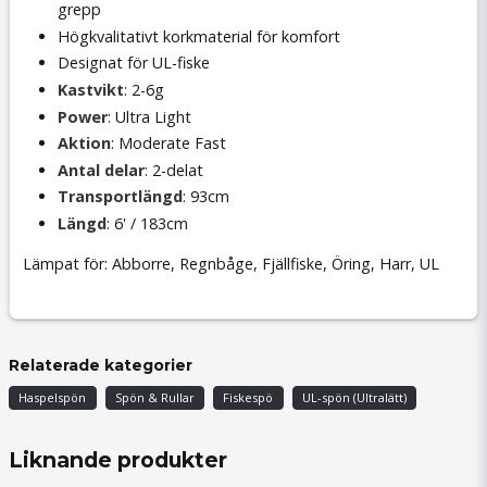
grepp
Högkvalitativt korkmaterial för komfort
Designat för UL-fiske
Kastvikt
: 2-6g
Power
: Ultra Light
Aktion
: Moderate Fast
Antal delar
: 2-delat
Transportlängd
: 93cm
Längd
: 6' / 183cm
Lämpat för: Abborre, Regnbåge, Fjällfiske, Öring, Harr, UL
Relaterade kategorier
Haspelspön
Spön & Rullar
Fiskespö
UL-spön (Ultralätt)
Liknande produkter