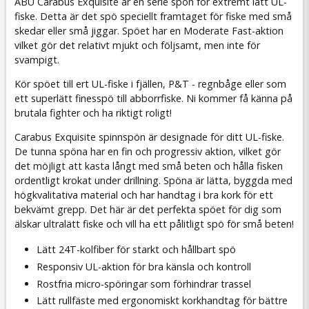
ABU Carabus Exquisite är en serie spön för extremt lätt UL-
fiske. Detta är det spö speciellt framtaget för fiske med små
skedar eller små jiggar. Spöet har en Moderate Fast-aktion
vilket gör det relativt mjukt och följsamt, men inte för
svampigt.
Kör spöet till ert UL-fiske i fjällen, P&T - regnbåge eller som
ett superlätt finesspö till abborrfiske. Ni kommer få känna på
brutala fighter och ha riktigt roligt!
Carabus Exquisite spinnspön är designade för ditt UL-fiske.
De tunna spöna har en fin och progressiv aktion, vilket gör
det möjligt att kasta långt med små beten och hålla fisken
ordentligt krokat under drillning. Spöna är lätta, byggda med
högkvalitativa material och har handtag i bra kork för ett
bekvämt grepp. Det här är det perfekta spöet för dig som
älskar ultralätt fiske och vill ha ett pålitligt spö för små beten!
Lätt 24T-kolfiber för starkt och hållbart spö
Responsiv UL-aktion för bra känsla och kontroll
Rostfria micro-spöringar som förhindrar trassel
Lätt rullfäste med ergonomiskt korkhandtag för bättre