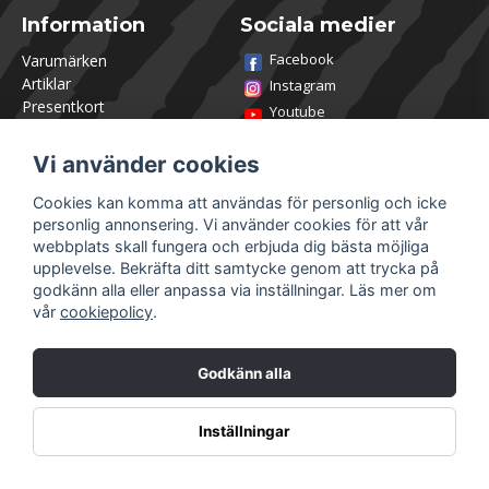
Information
Sociala medier
Facebook
Varumärken
Artiklar
Instagram
Presentkort
Youtube
Kontakta oss
TikTok
Om Utklasad
Vi använder cookies
Team Utklasad
Recensera och vinn
Cookies kan komma att användas för personlig och icke
Öppettider Lagershop
personlig annonsering. Vi använder cookies för att vår
Jobba hos oss
webbplats skall fungera och erbjuda dig bästa möjliga
Returer
upplevelse. Bekräfta ditt samtycke genom att trycka på
Villkor & Policy
godkänn alla eller anpassa via inställningar. Läs mer om
vår
cookiepolicy
.
Mitt konto
Säkra betalningar
Logga in
Godkänn alla
Registrera dig
Glömt lösenord?
Inställningar