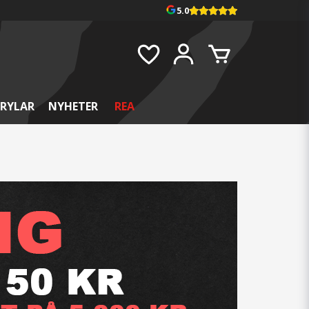
5.0
RYLAR
NYHETER
REA