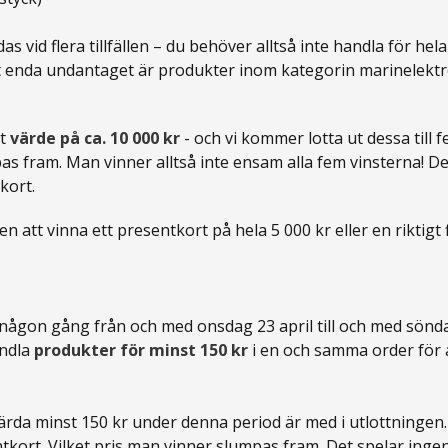
das vid flera tillfällen – du behöver alltså inte handla för he
t enda undantaget är produkter inom kategorin marinelektro
tt
värde på ca. 10 000 kr
- och vi kommer lotta ut dessa till
as fram. Man vinner alltså inte ensam alla fem vinsterna! De
kort.
en att vinna ett presentkort på hela 5 000 kr eller en riktigt
någon gång från och med onsdag 23 april till och med söndag
andla
produkter för minst 150 kr
i en och samma order för a
ärda minst 150 kr under denna period är med i utlottningen.
ntkort. Vilket pris man vinner slumpas fram. Det spelar inge