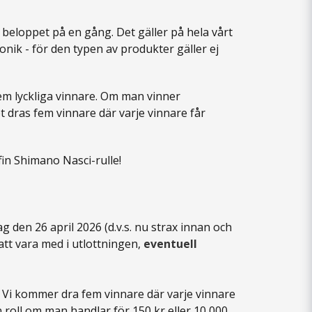
la beloppet på en gång. Det gäller på hela vårt
nik - för den typen av produkter gäller ej
 fem lyckliga vinnare. Om man vinner
t dras fem vinnare där varje vinnare får
 fin Shimano Nasci-rulle!
 den 26 april 2026 (d.v.s. nu strax innan och
tt vara med i utlottningen,
eventuell
 Vi kommer dra fem vinnare där varje vinnare
n roll om man handlar för 150 kr eller 10 000