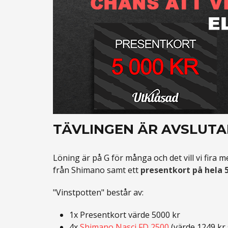
TÄVLINGEN ÄR AVSLUT
Löning är på G för många och det vill vi fira m
från Shimano samt ett
presentkort på hela 
"Vinstpotten" består av:
1x Presentkort värde 5000 kr
4x
Shimano Nasci FD 2500
(värde 1249 kr 