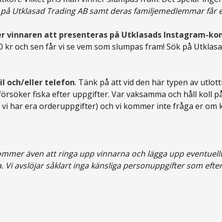
 på Utklasad Trading AB samt deras familjemedlemmar får e
 vinnaren att presenteras på Utklasads Instagram-ko
kr och sen får vi se vem som slumpas fram! Sök på Utklasad s
 och/eller telefon
. Tänk på att vid den här typen av utlo
försöker fiska efter uppgifter. Var vaksamma och håll koll p
om vi har era orderuppgifter) och vi kommer inte fråga er om 
kommer även att ringa upp vinnarna och lägga upp eventuellt
a. Vi avslöjar såklart inga känsliga personuppgifter som ef