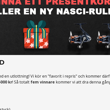
AD
ed en utlottning! Vi kör en "favorit i repris" och kommer därf
5000 kr
! Så totalt
fem vinnare
kommer vi att dra denna gån
styck)