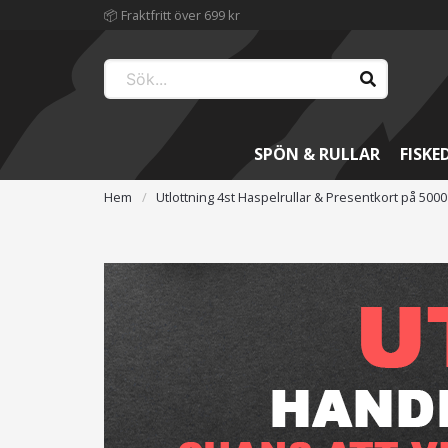
📦 Fraktfritt över 699 kr
SPÖN & RULLAR
FISKE
Hem
Utlottning 4st Haspelrullar & Presentkort på 5000