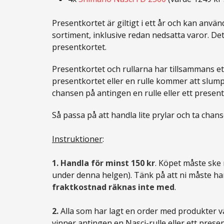
Presentkortet är giltigt i ett år och kan använ
sortiment, inklusive redan nedsatta varor. De
presentkortet.
Presentkortet och rullarna har tillsammans e
presentkortet eller en rulle kommer att slump
chansen på antingen en rulle eller ett present
Så passa på att handla lite prylar och ta chans
Instruktioner
:
1.
Handla för minst 150 kr
. Köpet måste ske 
under denna helgen). Tänk på att ni måste h
fraktkostnad räknas inte med
.
2.
Alla som har lagt en order med produkter v
vinner antingen en Nasci-rulle eller ett prese