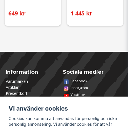
649 kr
1 445 kr
Information
Sociala medier
Facebook
Varumärken
Artiklar
Instagram
Presentkort
Youtube
Kontakta oss
TikTok
Om Utklasad
Vi använder cookies
Team Utklasad
Recensera och vinn
Cookies kan komma att användas för personlig och icke
Öppettider Lagershop
personlig annonsering. Vi använder cookies för att vår