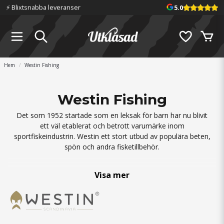
⚡️ Blixtsnabba leveranser
5.0
Hem
Westin Fishing
Westin Fishing
Det som 1952 startade som en leksak för barn har nu blivit
ett väl etablerat och betrott varumärke inom
sportfiskeindustrin. Westin ett stort utbud av populära beten,
spön och andra fisketillbehör.
Ingvar Westin, en skicklig verktygsmakare som ville göra en
Visa mer
leksak till sina barn. Han karvade fram en skapelse som
slingrade sig och rullade som en riktig fisk när den drogs
genom vattnet. Eftersom den liknade ett överdimensionerat
gäddbete döpte han den till ”Jätte” – det svenska ordet för
gigant. Westins Jätte var född och det dröjde inte länge förrän