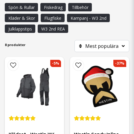
betet hade fångar en gädda på över 20kg i Norrtälje.
Spön & Rullar
Fiskedrag
Tillbehör
Kläder & Skor
Flugfiske
Kampanj - W3 2nd
Julklappstips
W3 2nd REA
8 produkter
Mest populära
-5%
-37%