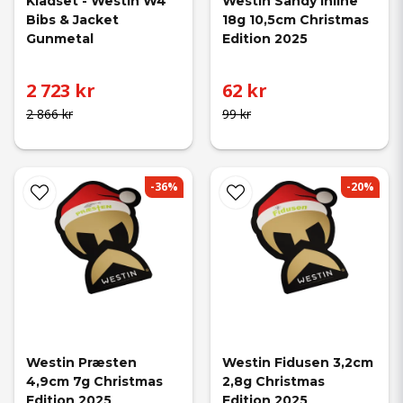
Klädset - Westin W4 
Westin Sandy Inline 
Bibs & Jacket 
18g 10,5cm Christmas 
Gunmetal
Edition 2025
2 723 kr
62 kr
2 866 kr
99 kr
-36%
-20%
Westin Præsten 
Westin Fidusen 3,2cm 
4,9cm 7g Christmas 
2,8g Christmas 
Edition 2025
Edition 2025