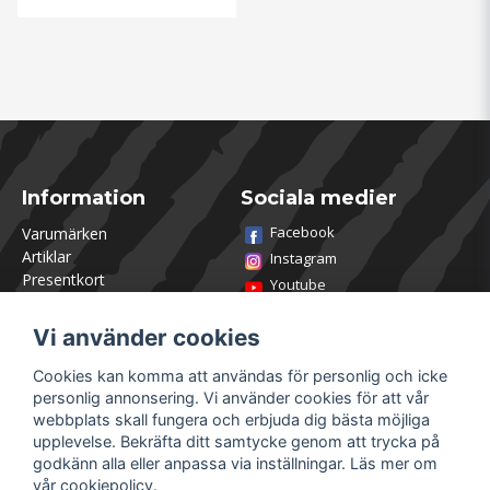
Information
Sociala medier
Facebook
Varumärken
Artiklar
Instagram
Presentkort
Youtube
Kontakta oss
TikTok
Om Utklasad
Vi använder cookies
Team Utklasad
Recensera och vinn
Cookies kan komma att användas för personlig och icke
Öppettider Lagershop
personlig annonsering. Vi använder cookies för att vår
Jobba hos oss
webbplats skall fungera och erbjuda dig bästa möjliga
Returer
upplevelse. Bekräfta ditt samtycke genom att trycka på
Villkor & Policy
godkänn alla eller anpassa via inställningar. Läs mer om
vår
cookiepolicy
.