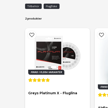
Tillbehör
Flugfiske
2 produkter
FINNS I FLERA VARIANTER
FINNS
Greys Platinum X - Fluglina
Airfl