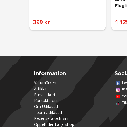
Flugl
399 kr
1 12
Information
Soci
Fa
Varumärken
Artiklar
In
Presentkort
Yo
Kontakta oss
Ti
Om Utklasad
Team Utklasad
Recensera och vinn
Öppettider Lagershop