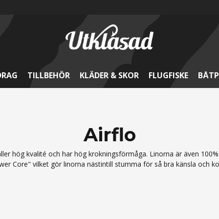
DRAG
TILLBEHÖR
KLÄDER & SKOR
FLUGFISKE
BÅTP
Airflo
håller hög kvalité och har hög krokningsförmåga. Linorna är även 100% PV
wer Core" vilket gör linorna nästintill stumma för så bra känsla och 