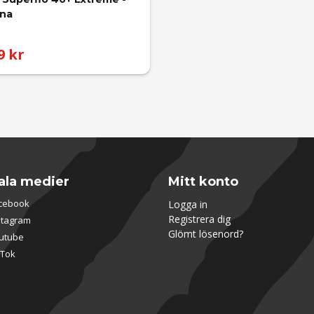
ina
9 kr
ala medier
Mitt konto
cebook
Logga in
Registrera dig
stagram
Glömt lösenord?
utube
kTok